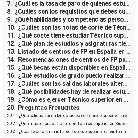
¿Cuál es la tasa de paro de quienes estudian Técnico superior en Sistemas Electrotécnicos y Automatizados?
¿Cuáles son los requisitos que debes cumplir para estudiar Técnico superior en Sistemas Electrotécnicos y Automatizados en España?
¿Qué habilidades y competencias personales son importantes para estudiar y ejercer Técnico superior en Sistemas Electrotécnicos y Automatizados?
¿Cuáles son las notas de corte de Técnico superior en Sistemas Electrotécnicos y Automatizados en España?
¿Qué coste tiene estudiar Técnico superior en Sistemas Electrotécnicos y Automatizados?
¿Qué plan de estudios y asignaturas tienen los estudios de Técnico superior en Sistemas Electrotécnicos y Automatizados en España?
Listado de centros de FP en España en donde estudiar Técnico superior en Sistemas Electrotécnicos y Automatizados
Recomendaciones de centros de FP para estudiar Técnico superior en Sistemas Electrotécnicos y Automatizados
¿Qué becas están disponibles en España para estudiar Técnico superior en Sistemas Electrotécnicos y Automatizados?
¿Qué estudios de grado puedo realizar tras el ciclo superior?
¿Cuáles son las salidas laborales alternativas para un profesional de Técnico superior en Sistemas Electrotécnicos y Automatizados que no desea ejercer?
¿Qué posibilidades hay de realizar estudios en el extranjero durante los estudios de Técnico superior en Sistemas Electrotécnicos y Automatizados?
¿Cómo es ejercer Técnico superior en Sistemas Electrotécnicos y Automatizados en el extranjero?
Preguntas Frecuentes
¿Qué salidas tienen los estudios de Técnico superior en Sistemas Electrotécnicos y Automatizados?
¿Qué master puedo hacer con Técnico superior en Sistemas Electrotécnicos y Automatizados?
¿Cuánto dura un máster de Técnico superior en Sistemas Electrotécnicos y Automatizados en España?