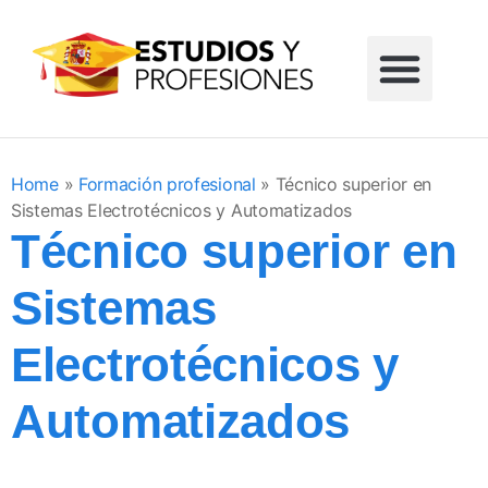
Formación profesional
Grados universitarios
Masters universitarios
Estudios sin reglar
Home
»
Formación profesional
»
Técnico superior en
Sistemas Electrotécnicos y Automatizados
Técnico superior en
Sistemas
Electrotécnicos y
Automatizados