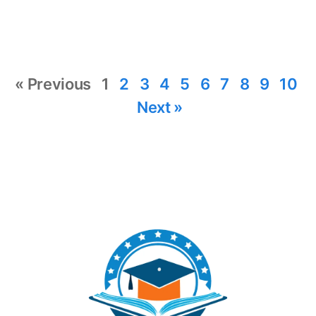
« Previous
1
2
3
4
5
6
7
8
9
10
Next »