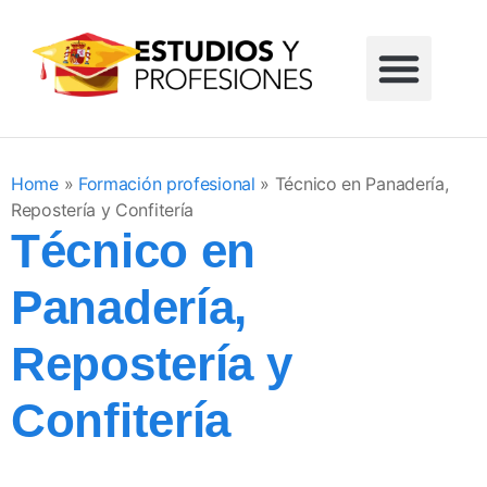
Formación profesional
Grados universitarios
Masters universitarios
Estudios sin reglar
Home
»
Formación profesional
»
Técnico en Panadería,
Repostería y Confitería
Técnico en
Panadería,
Repostería y
Confitería