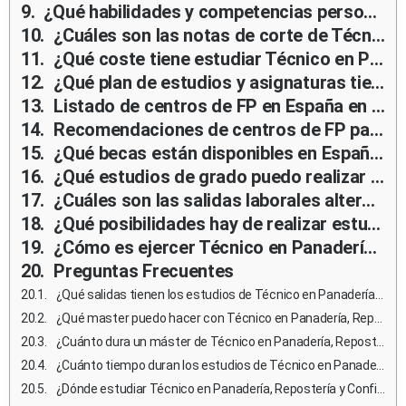
¿Qué habilidades y competencias personales son importantes para estudiar y ejercer Técnico en Panadería, Repostería y Confitería?
¿Cuáles son las notas de corte de Técnico en Panadería, Repostería y Confitería en España?
¿Qué coste tiene estudiar Técnico en Panadería, Repostería y Confitería?
¿Qué plan de estudios y asignaturas tienen los estudios de Técnico en Panadería, Repostería y Confitería en España?
Listado de centros de FP en España en donde estudiar Técnico en Panadería, Repostería y Confitería
Recomendaciones de centros de FP para estudiar Técnico en Panadería, Repostería y Confitería
¿Qué becas están disponibles en España para estudiar Técnico en Panadería, Repostería y Confitería?
¿Qué estudios de grado puedo realizar tras el ciclo superior?
¿Cuáles son las salidas laborales alternativas para un profesional de Técnico en Panadería, Repostería y Confitería que no desea ejercer?
¿Qué posibilidades hay de realizar estudios en el extranjero durante los estudios de Técnico en Panadería, Repostería y Confitería?
¿Cómo es ejercer Técnico en Panadería, Repostería y Confitería en el extranjero?
Preguntas Frecuentes
¿Qué salidas tienen los estudios de Técnico en Panadería, Repostería y Confitería?
¿Qué master puedo hacer con Técnico en Panadería, Repostería y Confitería?
¿Cuánto dura un máster de Técnico en Panadería, Repostería y Confitería en España?
¿Cuánto tiempo duran los estudios de Técnico en Panadería, Repostería y Confitería?
¿Dónde estudiar Técnico en Panadería, Repostería y Confitería en España pública?