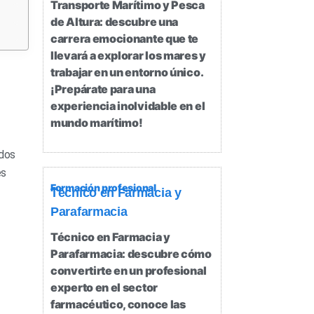
Transporte Marítimo y Pesca
de Altura: descubre una
carrera emocionante que te
llevará a explorar los mares y
trabajar en un entorno único.
¡Prepárate para una
experiencia inolvidable en el
mundo marítimo!
ados
es
Formación profesional
Técnico en Farmacia y
Parafarmacia
Técnico en Farmacia y
Parafarmacia: descubre cómo
convertirte en un profesional
experto en el sector
farmacéutico, conoce las