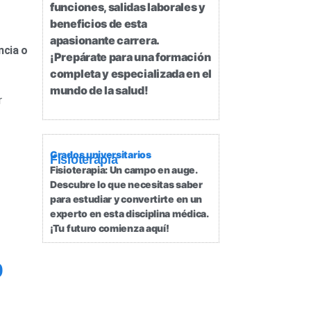
funciones, salidas laborales y
beneficios de esta
apasionante carrera.
ncia o
¡Prepárate para una formación
completa y especializada en el
mundo de la salud!
r
Grados universitarios
Fisioterapia
Fisioterapia: Un campo en auge.
Descubre lo que necesitas saber
para estudiar y convertirte en un
experto en esta disciplina médica.
¡Tu futuro comienza aquí!
o