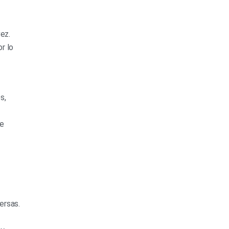
ez.
r lo
s,
de
ersas.