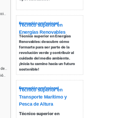
il?
Formación profesional
Técnico superior en
Energías Renovables
Técnico superior en Energías
Renovables: descubre cómo
formarte para ser parte de la
revolución verde y contribuir al
cuidado del medio ambiente.
¡Inicia tu camino hacia un futuro
cer?
sostenible!
il?
Formación profesional
Técnico superior en
Transporte Marítimo y
Pesca de Altura
Técnico superior en