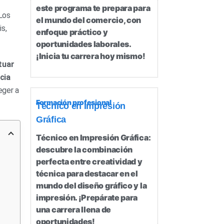
este programa te prepara para
 Los
el mundo del comercio, con
s,
enfoque práctico y
oportunidades laborales.
¡Inicia tu carrera hoy mismo!
tuar
cia
eger a
Formación profesional
Técnico en Impresión
Gráfica
Técnico en Impresión Gráfica:
descubre la combinación
perfecta entre creatividad y
técnica para destacar en el
mundo del diseño gráfico y la
impresión. ¡Prepárate para
una carrera llena de
oportunidades!