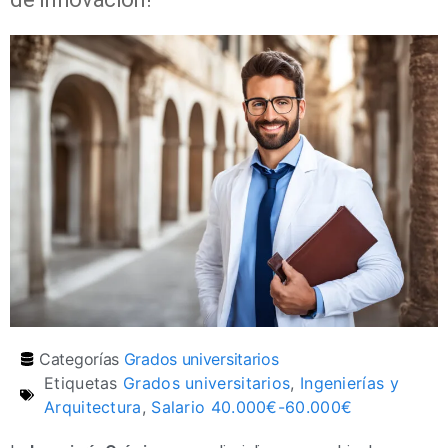
Categorías
Grados universitarios
Etiquetas
Grados universitarios
,
Ingenierías y
Arquitectura
,
Salario 40.000€-60.000€