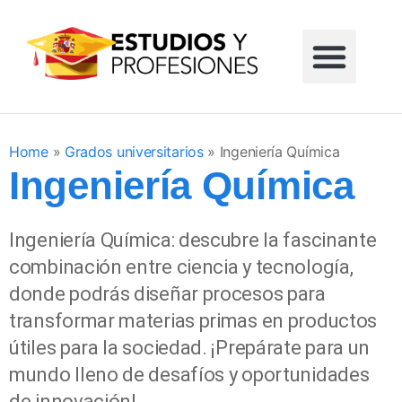
Formación profesional
Grados universitarios
Masters universitarios
Estudios sin reglar
Home
»
Grados universitarios
»
Ingeniería Química
Ingeniería Química
Ingeniería Química: descubre la fascinante
combinación entre ciencia y tecnología,
donde podrás diseñar procesos para
transformar materias primas en productos
útiles para la sociedad. ¡Prepárate para un
mundo lleno de desafíos y oportunidades
de innovación!