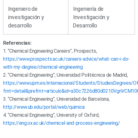
Ingeniero de
Ingeniería de
investigación y
Investigación y
desarrollo
Desarrollo
Referencias:
1. “Chemical Engineering Careers”, Prospects,
https://www.prospects.ac.uk/careers-advice/what-can-i-do-
with-my-degree/chemical-engineering
2. “Chemical Engineering”, Universidad Politécnica de Madrid,
https://www.upm.es/internacional/Students/StudiesDegrees/Of
fmt=detail&prefmt=articulo&id=a30c7226d80d0210VgnVCM1
3. “Chemical Engineering”, Universidad de Barcelona,
http://www.ub.edu/portal/web/quimica
4. “Chemical Engineering”, University of Oxford,
https://eng.ox.ac.uk/chemical-and-process-engineering/