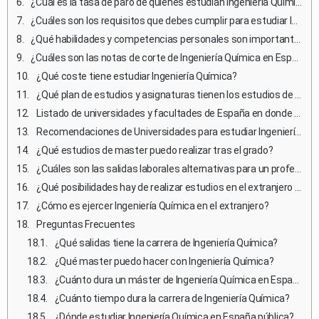
¿Cuál es la tasa de paro de quienes estudian Ingeniería Química?
¿Cuáles son los requisitos que debes cumplir para estudiar Ingeniería Química en España?
¿Qué habilidades y competencias personales son importantes para estudiar y ejercer Ingeniería Química?
¿Cuáles son las notas de corte de Ingeniería Química en España?
¿Qué coste tiene estudiar Ingeniería Química?
¿Qué plan de estudios y asignaturas tienen los estudios de Ingeniería Química en España?
Listado de universidades y facultades de España en donde estudiar Ingeniería Química
Recomendaciones de Universidades para estudiar Ingeniería Química
¿Qué estudios de master puedo realizar tras el grado?
¿Cuáles son las salidas laborales alternativas para un profesional de Ingeniería Química que no desea ejercer?
¿Qué posibilidades hay de realizar estudios en el extranjero durante la carrera de Ingeniería Química?
¿Cómo es ejercer Ingeniería Química en el extranjero?
Preguntas Frecuentes
¿Qué salidas tiene la carrera de Ingeniería Química?
¿Qué master puedo hacer con Ingeniería Química?
¿Cuánto dura un máster de Ingeniería Química en España?
¿Cuánto tiempo dura la carrera de Ingeniería Química?
¿Dónde estudiar Ingeniería Química en España pública?