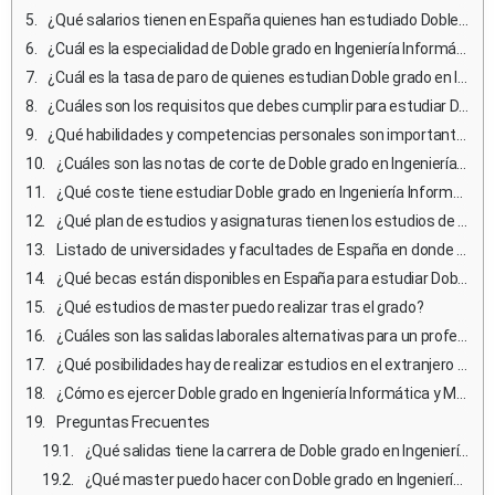
¿Qué salarios tienen en España quienes han estudiado Doble grado en Ingeniería Informática y Matemáticas?
¿Cuál es la especialidad de Doble grado en Ingeniería Informática y Matemáticas mejor pagada?
¿Cuál es la tasa de paro de quienes estudian Doble grado en Ingeniería Informática y Matemáticas?
¿Cuáles son los requisitos que debes cumplir para estudiar Doble grado en Ingeniería Informática y Matemáticas en España?
¿Qué habilidades y competencias personales son importantes para estudiar y ejercer Doble grado en Ingeniería Informática y Matemáticas?
¿Cuáles son las notas de corte de Doble grado en Ingeniería Informática y Matemáticas en España?
¿Qué coste tiene estudiar Doble grado en Ingeniería Informática y Matemáticas?
¿Qué plan de estudios y asignaturas tienen los estudios de Doble grado en Ingeniería Informática y Matemáticas en España?
Listado de universidades y facultades de España en donde estudiar Doble grado en Ingeniería Informática y Matemáticas
¿Qué becas están disponibles en España para estudiar Doble grado en Ingeniería Informática y Matemáticas?
¿Qué estudios de master puedo realizar tras el grado?
¿Cuáles son las salidas laborales alternativas para un profesional de Doble grado en Ingeniería Informática y Matemáticas que no desea ejercer?
¿Qué posibilidades hay de realizar estudios en el extranjero durante la carrera de Doble grado en Ingeniería Informática y Matemáticas?
¿Cómo es ejercer Doble grado en Ingeniería Informática y Matemáticas en el extranjero?
Preguntas Frecuentes
¿Qué salidas tiene la carrera de Doble grado en Ingeniería Informática y Matemáticas?
¿Qué master puedo hacer con Doble grado en Ingeniería Informática y Matemáticas?