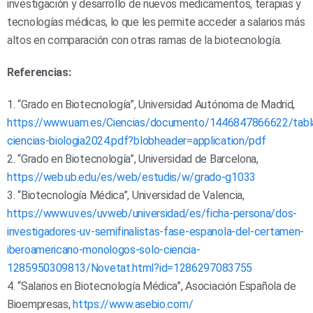
investigación y desarrollo de nuevos medicamentos, terapias y
tecnologías médicas, lo que les permite acceder a salarios más
altos en comparación con otras ramas de la biotecnología.
Referencias:
1. “Grado en Biotecnología”, Universidad Autónoma de Madrid,
https://www.uam.es/Ciencias/documento/1446847866622/tabl
ciencias-biologia2024.pdf?blobheader=application/pdf
2. “Grado en Biotecnología”, Universidad de Barcelona,
https://web.ub.edu/es/web/estudis/w/grado-g1033
3. “Biotecnología Médica”, Universidad de Valencia,
https://www.uv.es/uvweb/universidad/es/ficha-persona/dos-
investigadores-uv-semifinalistas-fase-espanola-del-certamen-
iberoamericano-monologos-solo-ciencia-
1285950309813/Novetat.html?id=1286297083755
4. “Salarios en Biotecnología Médica”, Asociación Española de
Bioempresas,
https://www.asebio.com/