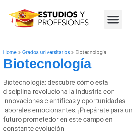
Formación profesional
Grados universitarios
Masters universitarios
Estudios sin reglar
Home
»
Grados universitarios
»
Biotecnología
Biotecnología
Biotecnología: descubre cómo esta
disciplina revoluciona la industria con
innovaciones científicas y oportunidades
laborales emocionantes. ¡Prepárate para un
futuro prometedor en este campo en
constante evolución!