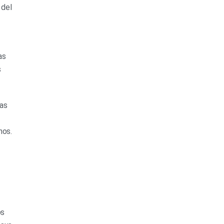
 del
as
s
las
nos.
os