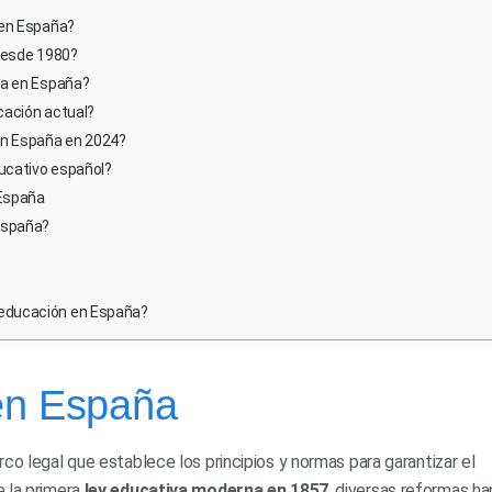
 en España?
 desde 1980?
va en España?
cación actual?
en España en 2024?
ucativo español?
 España
España?
 educación en España?
en España
co legal que establece los principios y normas para garantizar el
e la primera
ley educativa moderna en 1857
, diversas reformas ha