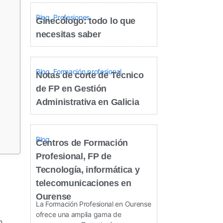
Blog
,
Profesiones
Ginecólogo: todo lo que
necesitas saber
Blog
,
Formación profesional
Notas de corte de Técnico
de FP en Gestión
Administrativa en Galicia
Blog
Centros de Formación
Profesional, FP de
Tecnología, informática y
telecomunicaciones en
Ourense
La Formación Profesional en Ourense
ofrece una amplia gama de
n