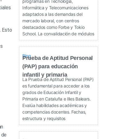
programas en Tecnología,
ciales
Informática y Telecomunicaciones
adaptados a las demandas del
mercado laboral, con centros
destacados como Forbe y Tokio
. Esto
School. La convalidación de módulos
os
Blog
Prueba de Aptitud Personal
(PAP) para educación
infantil y primaria
La Prueba de Aptitud Personal (PAP)
es fundamental para acceder a los
grados de Educación Infantil y
Primaria en Cataluña e Illes Balears.
Evalúa habilidades académicas y
competencias docentes. Fechas,
estructura y requisitos
an
s de