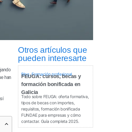
Otros artículos que
pueden interesarte
ejando
Blog
,
Formación profesional
FEUGA: cursos, becas y
ue han
formación bonificada en
Galicia
Todo sobre FEUGA: oferta formativa,
sí
tipos de becas con importes,
requisitos, formación bonificada
FUNDAE para empresas y cómo
contactar. Guía completa 2025.