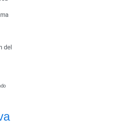
tema
n del
ndo
va