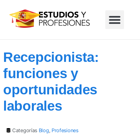
Formación profesional
Grados universitarios
Masters universitarios
Estudios sin reglar
Recepcionista:
funciones y
oportunidades
laborales
Categorías
Blog
,
Profesiones