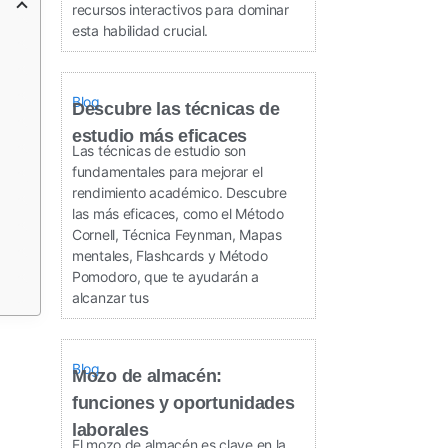
recursos interactivos para dominar
esta habilidad crucial.
Blog
Descubre las técnicas de
estudio más eficaces
Las técnicas de estudio son
fundamentales para mejorar el
rendimiento académico. Descubre
las más eficaces, como el Método
Cornell, Técnica Feynman, Mapas
mentales, Flashcards y Método
Pomodoro, que te ayudarán a
alcanzar tus
Blog
Mozo de almacén:
funciones y oportunidades
laborales
El mozo de almacén es clave en la