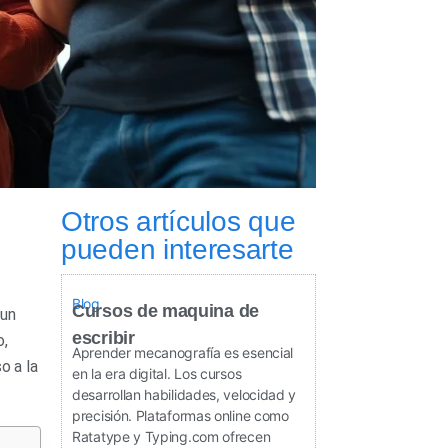
Otros artículos que
pueden interesarte
Blog
Cursos de maquina de
 un
escribir
o,
Aprender mecanografía es esencial
o a la
en la era digital. Los cursos
desarrollan habilidades, velocidad y
precisión. Plataformas online como
Ratatype y Typing.com ofrecen