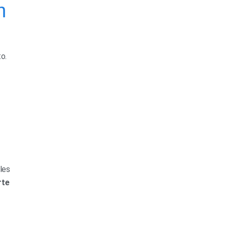
n
o.
les
rte