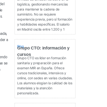
del
logística, gestionando mercancías
para mantener la cadena de
de
suministro. No se requiere
s.
experiencia previa, pero sí formación
y habilidades específicas. El salario
en Madrid oscila entre 1.200 y 1
nada,
der a
Blog
Grupo CTO: información y
cursos
yendo
Grupo CTO es líder en formación
ue se
sanitaria y preparación para el
examen MIR en España. Ofrece
.
cursos tradicionales, intensivos y
online, con sedes en varias ciudades.
Los alumnos elogian la calidad de los
materiales y la atención
personalizada.