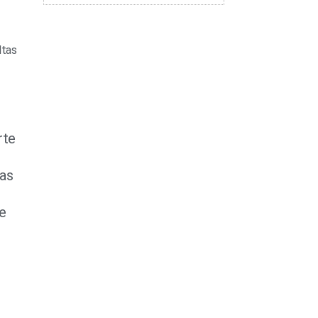
ltas
rte
tas
e