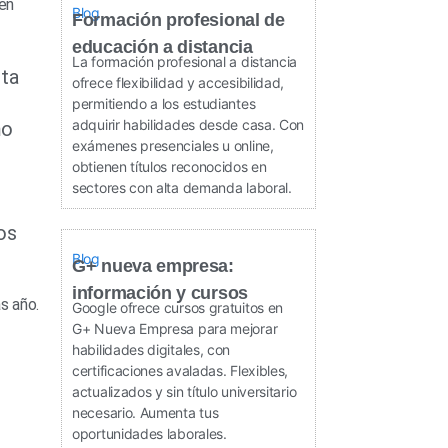
en
Blog
Formación profesional de
educación a distancia
La formación profesional a distancia
ota
ofrece flexibilidad y accesibilidad,
permitiendo a los estudiantes
adquirir habilidades desde casa. Con
mo
exámenes presenciales u online,
obtienen títulos reconocidos en
sectores con alta demanda laboral.
os
Blog
G+ nueva empresa:
información y cursos
s año.
Google ofrece cursos gratuitos en
G+ Nueva Empresa para mejorar
habilidades digitales, con
certificaciones avaladas. Flexibles,
actualizados y sin título universitario
necesario. Aumenta tus
oportunidades laborales.