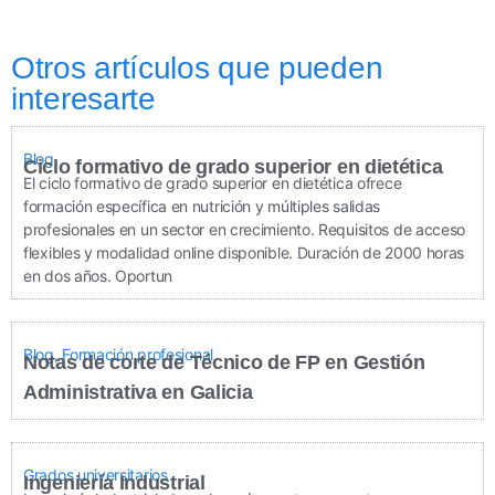
Otros artículos que pueden
interesarte
Blog
Ciclo formativo de grado superior en dietética
El ciclo formativo de grado superior en dietética ofrece
formación específica en nutrición y múltiples salidas
profesionales en un sector en crecimiento. Requisitos de acceso
flexibles y modalidad online disponible. Duración de 2000 horas
en dos años. Oportun
Blog
,
Formación profesional
Notas de corte de Técnico de FP en Gestión
Administrativa en Galicia
Grados universitarios
Ingeniería Industrial