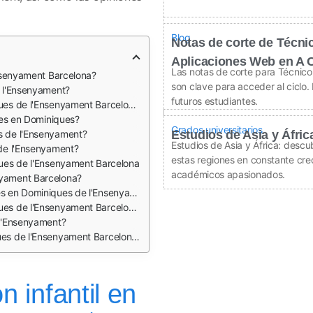
Blog
Notas de corte de Técni
Aplicaciones Web en A 
Las notas de corte para Técnico
Ensenyament Barcelona?
son clave para acceder al ciclo. 
e l'Ensenyament?
futuros estudiantes.
s de l'Ensenyament Barcelona?
les en Dominiques?
Grados universitarios
s de l'Ensenyament?
Estudios de Asia y Áfric
Estudios de Asia y África: descu
de l'Ensenyament?
estas regiones en constante crec
ues de l'Ensenyament Barcelona
académicos apasionados.
nyament Barcelona?
en Dominiques de l'Ensenyament?
s de l'Ensenyament Barcelona?
 l'Ensenyament?
es de l'Ensenyament Barcelona?
 infantil en