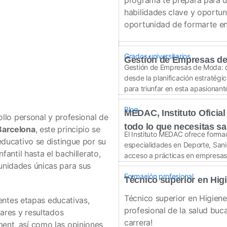
habilidades clave y oportun
oportunidad de formarte en
Grados universitarios
Gestión de Empresas d
Gestión de Empresas de Moda: 
desde la planificación estratégi
para triunfar en esta apasionante
Blog
MEDAC, Instituto Oficial
ollo personal y profesional de
todo lo que necesitas s
Barcelona
, este principio se
El Instituto MEDAC ofrece formaci
ducativo se distingue por su
especialidades en Deporte, Sani
antil hasta el bachillerato,
acceso a prácticas en empresas y
nidades únicas para sus
Formación profesional
Técnico superior en Hig
Técnico superior en Higien
rentes etapas educativas,
profesional de la salud buca
ares y resultados
carrera!
ent, así como las opiniones