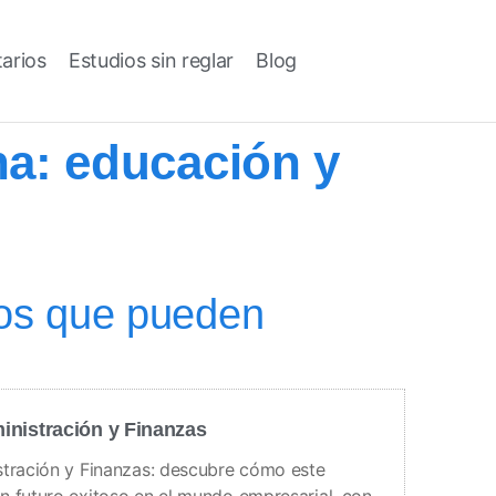
tarios
Estudios sin reglar
Blog
a: educación y
los que pueden
inistración y Finanzas
stración y Finanzas: descubre cómo este
n futuro exitoso en el mundo empresarial, con