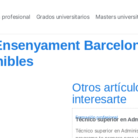
 profesional
Grados universitarios
Masters universi
Ensenyament Barcelon
ibles
Otros artícu
interesarte
Formación profesional
Técnico superior en Adm
Técnico superior en Admini
programa te prepara para u