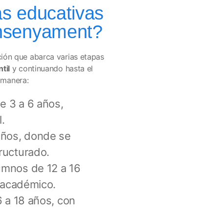
as educativas
Ensenyament?
ión que abarca varias etapas
til
y continuando hasta el
e manera:
e 3 a 6 años,
.
años, donde se
ructurado.
umnos de 12 a 16
o académico.
 a 18 años, con