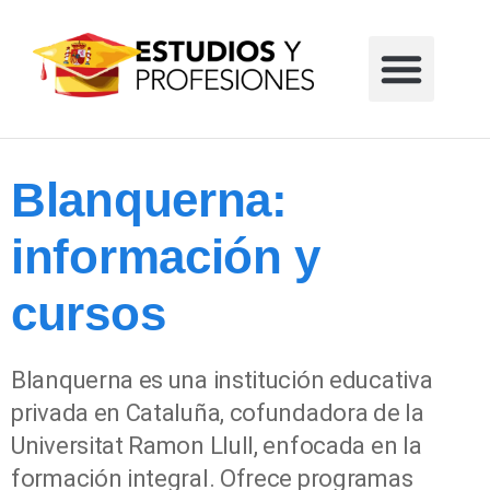
Formación profesional
Grados universitarios
Masters universitarios
Estudios sin reglar
Blanquerna:
información y
cursos
Blanquerna es una institución educativa
privada en Cataluña, cofundadora de la
Universitat Ramon Llull, enfocada en la
formación integral. Ofrece programas